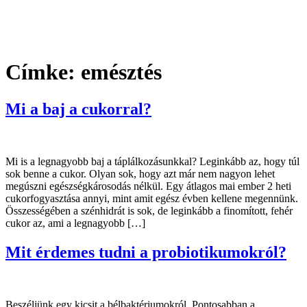
zítők
Vélemények
Blog
Kapcsolat
Időpontfoglalás
Címke:
emésztés
Mi a baj a cukorral?
Mi is a legnagyobb baj a táplálkozásunkkal? Leginkább az, hogy túl
sok benne a cukor. Olyan sok, hogy azt már nem nagyon lehet
megúszni egészségkárosodás nélkül. Egy átlagos mai ember 2 heti
cukorfogyasztása annyi, mint amit egész évben kellene megennünk.
Összességében a szénhidrát is sok, de leginkább a finomított, fehér
cukor az, ami a legnagyobb […]
Mit érdemes tudni a probiotikumokról?
Beszéljünk egy kicsit a bélbaktériumokról. Pontosabban a