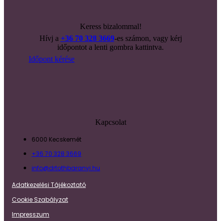
Keress bizalommal!
Hívj a
+36 70 328 3669
-es számon, vagy kérj
időpontot a lenti gombra kattintva.
Időpont kérése
Kapcsolat
6000 Kecskemét
+36 70 328 3669
info@drtothbaranyi.hu
Adatkezelési Tájékoztató
Cookie Szabályzat
Impresszum