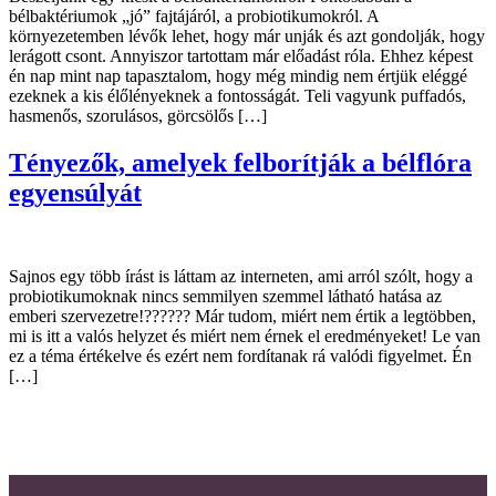
bélbaktériumok „jó” fajtájáról, a probiotikumokról. A
környezetemben lévők lehet, hogy már unják és azt gondolják, hogy
lerágott csont. Annyiszor tartottam már előadást róla. Ehhez képest
én nap mint nap tapasztalom, hogy még mindig nem értjük eléggé
ezeknek a kis élőlényeknek a fontosságát. Teli vagyunk puffadós,
hasmenős, szorulásos, görcsölős […]
Tényezők, amelyek felborítják a bélflóra
egyensúlyát
Sajnos egy több írást is láttam az interneten, ami arról szólt, hogy a
probiotikumoknak nincs semmilyen szemmel látható hatása az
emberi szervezetre!?????? Már tudom, miért nem értik a legtöbben,
mi is itt a valós helyzet és miért nem érnek el eredményeket! Le van
ez a téma értékelve és ezért nem fordítanak rá valódi figyelmet. Én
[…]