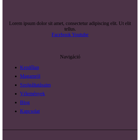
Lorem ipsum dolor sit amet, consectetur adipiscing elit. Ut elit
tellus.
Facebook
Youtube
Navigáció
Kezdőlap
Magamról
Szolgáltatásaim
Vélemények
Blog
Kapcsolat