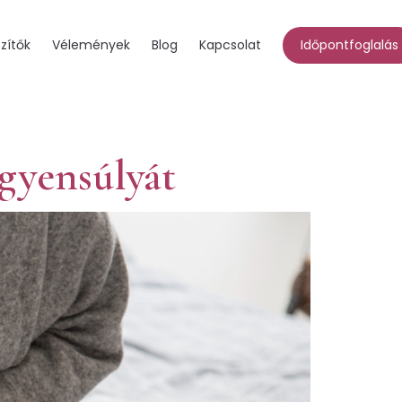
zítők
Vélemények
Blog
Kapcsolat
Időpontfoglalás
egyensúlyát