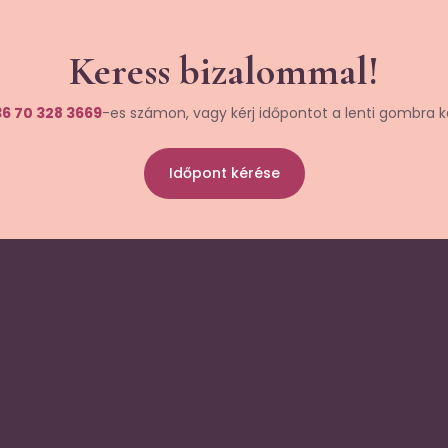
Keress bizalommal!
6 70 328 3669
-es számon, vagy kérj időpontot a lenti gombra k
Időpont kérése