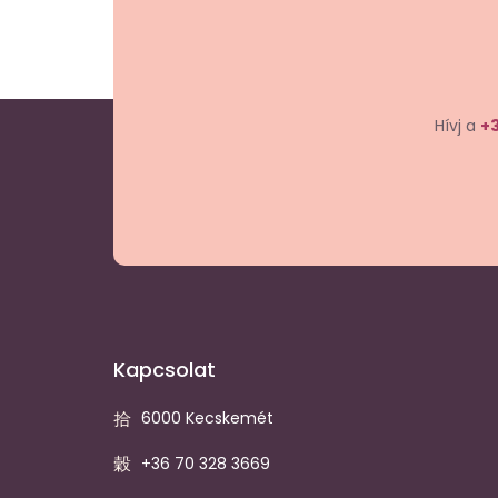
Hívj a
+3
Kapcsolat
6000 Kecskemét
+36 70 328 3669