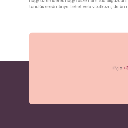
hogy az emberek nagy része nem tud eligazodni a
tanulás eredménye. Lehet vele vitatkozni, de én
Hívj a
+3