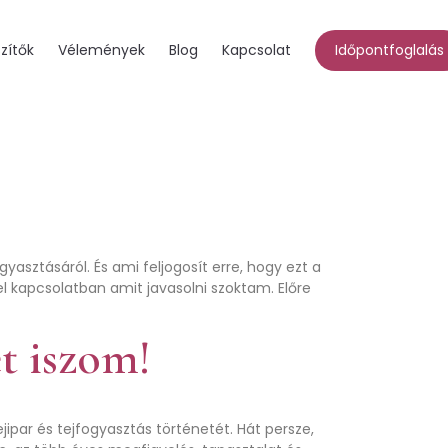
zítők
Vélemények
Blog
Kapcsolat
Időpontfoglalás
yasztásáról. És ami feljogosít erre, hogy ezt a
el kapcsolatban amit javasolni szoktam. Előre
t iszom!
jipar és tejfogyasztás történetét. Hát persze,