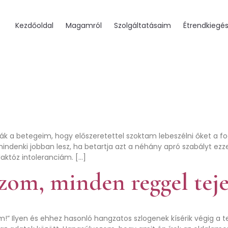
Kezdőoldal
Magamról
Szolgáltatásaim
Étrendkiegés
ták a betegeim, hogy előszeretettel szoktam lebeszélni őket a fog
mindenki jobban lesz, ha betartja azt a néhány apró szabályt ezz
aktóz intoleranciám. […]
izom, minden reggel teje
!” Ilyen és ehhez hasonló hangzatos szlogenek kísérik végig a te