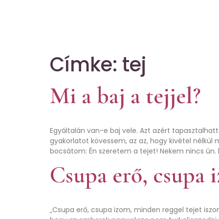
Címke:
tej
Mi a baj a tejjel?
Egyáltalán van-e baj vele. Azt azért tapasztalhat
gyakorlatot kövessem, az az, hogy kivétel nélkül 
bocsátom: Én szeretem a tejet! Nekem nincs ún. l
Csupa erő, csupa 
„Csupa erő, csupa izom, minden reggel tejet iszom