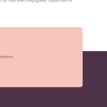
, az több éves megfigyelés, tapasztalat és
attintva.