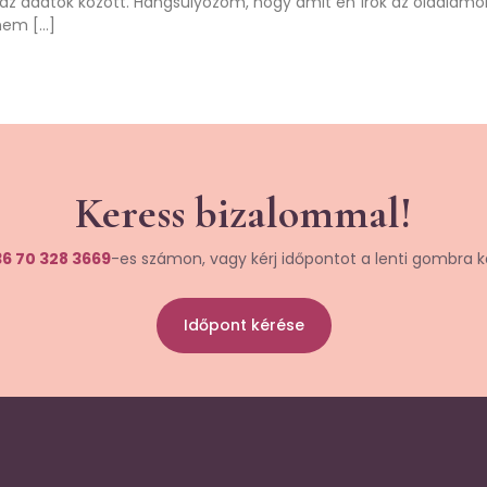
z adatok között. Hangsúlyozom, hogy amit én írok az oldalamon
 nem […]
Keress bizalommal!
6 70 328 3669
-es számon, vagy kérj időpontot a lenti gombra k
Időpont kérése