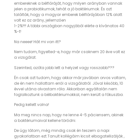
embereknek a bélflóráját, hogy milyen arányban vannak
jelen a probiotikumok, tehát a jó baktériumok. És azt
találták, hogy a magyar emberek bélflórájában 12% alatt
volt ez az arány, jellemzően
1-2%!!!! A többi országban nagyjából elérte a kívánatos 40
%-t!
Na neeee! Hát mi van itt?
Nem tudom, figyelted-e, hogy már csaknem 20 éve volt ez
a vizsgálat.
Szerinted, azóta jobb lett a helyzet vagy rosszabb???
Én csak azt tudom, hogy akkor már javában orvos voltam,
de én nem hallottam erről a vizsgálatról. Jóval később, 10
évvel utána olvastam róla. Akkoriban egyáltalán nem
foglalkoztunk a bélbaktériumokkal, nem került a fókuszba.
Pedig kellett volna!
Ma meg nincs nap, hogy ne lenne 4-5 páciensem, akinek
a baktériumaival kellene törődni.
De úgy látom, még mindig csak én teszem a napi
gyakorlatban ezt.Tanult kollégáim kicsit elbagatellizálják ,