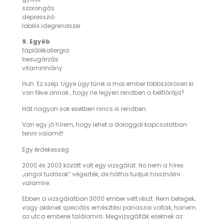
szorongás
depresszió
labilis idegrendszer
9. Egyéb
táplálékallergia
besugárzás
vitaminhiány
Huh. Ez szép. Ugye úgy tűnik a mai ember többszörösen ki
van téve annak , hogy ne legyen rendben a bélflórája?
Hát nagyon sok esetben nincs is rendben.
Van egy jó hírem, hogy lehet a dologgal kapcsolatban
tenni valamit!
Egy érdekesség:
2000 és 2003 között volt egy vizsgálat. No nem a híres
„angol tudósok” végezték, de hátha tudjuk használni
valamire.
Ebben a vizsgálatban 3000 ember vett részt. Nem betegek,
vagy akiknek speciális emésztési panaszai voltak, hanem
az utca emberei találomra. Megvizsgálták ezeknek az