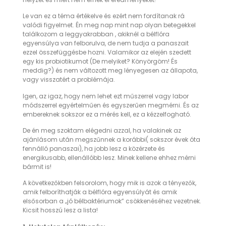
Le van ez a téma értékelve és ezért nem fordítanak rá
valódi figyelmet. Én meg nap mint nap olyan betegekkel
találkozom a leggyakrabban , akiknél a bélflóra
egyensúlya van felborulva, de nem tudja a panaszait
ezzel összefüggésbe hozni. Valamikor az elején szedett
egy kis probiotikumot (De melyiket? Könyörgöm! És
meddig?) és nem változott meg lényegesen az állapota,
vagy visszatért a problémája.
Igen, az igaz, hogy nem lehet ezt műszerrel vagy labor
módszerrel egyértelműen és egyszerűen megmérni. És az
embereknek sokszor ez a mérés kell, ez a kézzelfogható.
De én meg szoktam elégedni azzal, ha valakinek az
ajánlásom után megszűnnek a korábbi( sokszor évek óta
fennálló panaszai), ha jobb lesz a közérzete és
energikusabb, ellenállóbb lesz. Minek kellene ehhez mérni
bármit is!
A következőkben felsorolom, hogy mik is azok a tényezők,
amik felboríthatják a bélflóra egyensúlyát és amik
elsősorban a „jó bélbaktériumok” csökkenéséhez vezetnek.
Kicsit hosszú lesz a lista!