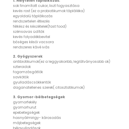
1. Helytelen táplálkozás:
sok finomított cukor, liszt fogyasztása
kevés rost (ez a probiotikumok tápláléka)
egyoldalú táplálkozás
rendszertelen étkezés
félkész és készételek(fast food)
szénsavas üdítők
kevés folyadékbevitel
bőséges késői vacsora
rendszeres kávé ivás
2. Gyógyszerek
antibiotikumok(ez a leggyakoribb, leglátványosabb ok)
szteroidok
fogamzásgátlók
savkötők
gyulladáscsökkentők
daganatellenes szerek( citosztatikumok)
3. Gyomor-bélbetegségek
gyomorfekély
gyomorhurut
epebetegségek
hasnyálmirigy- károsodás
májbetegségek
bélgyulladások