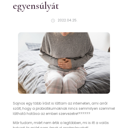
egyensúlyát
2022.04.25.
Sajnos egy több írást is láttam az interneten, ami arról
szólt, hogy a probiotikumoknak nincs semmilyen szemmel
látható hatása az emberi szervezetre!??????
Már tudom, miért nem értik a legtöbben, mi is itt a valós
helyzet és miért nem érnek el eredményeket!