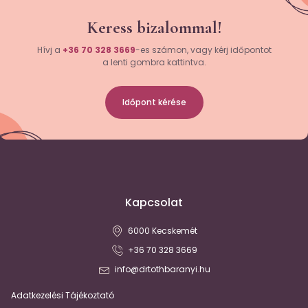
Keress bizalommal!
Hívj a
+36 70 328 3669
-es számon, vagy kérj időpontot
a lenti gombra kattintva.
Időpont kérése
Kapcsolat
6000 Kecskemét
+36 70 328 3669
info@drtothbaranyi.hu
Adatkezelési Tájékoztató