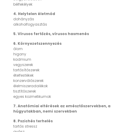
bélfekélyek
4. Helytelen életmód
dohányzás
alkoholfogyasztás
5. Vírusos fertőzés, vírusos hasmenés
6. Környezetszennyezés
ólom
higany
kadmium
vegyszerek
tartósítószerek
ételfestékek
konzerválószerek
élelmiszeradalékok
tisztítószerek
egyes kozmetikumok
7. Anatómiai eltérések az emésztőszervekben, a
húgyutakban, nemi szervekben
8. Pszichés terhelés
tartós stressz
gyász