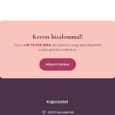
Keress bizalommal!
Hívj a
+36 70 328 3669
-es számon, vagy kérj időpontot
a lenti gombra kattintva.
Időpont kérése
Kapcsolat
6000 Kecskemét