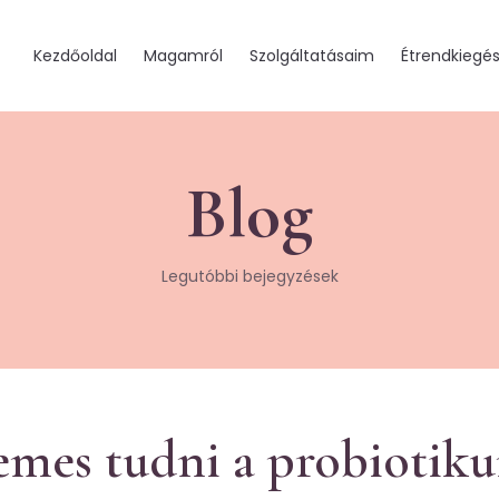
Kezdőoldal
Magamról
Szolgáltatásaim
Étrendkiegés
Blog
Legutóbbi bejegyzések
emes tudni a probiotik