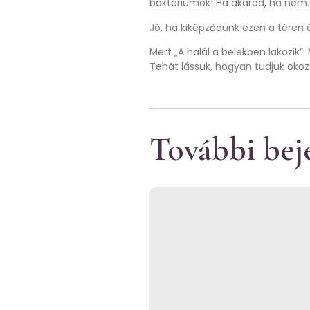
baktériumok! Ha akarod, ha nem. 
Jó, ha kiképződünk ezen a téren 
Mert „A halál a belekben lakozik
Tehát lássuk, hogyan tudjuk oko
További bej