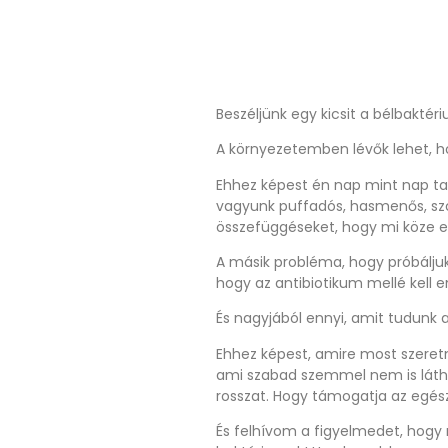
Beszéljünk egy kicsit a bélbaktér
A környezetemben lévők lehet, ho
Ehhez képest én nap mint nap ta
vagyunk puffadós, hasmenős, sz
összefüggéseket, hogy mi köze 
A másik probléma, hogy próbáljuk 
hogy az antibiotikum mellé kell 
És nagyjából ennyi, amit tudunk 
Ehhez képest, amire most szeretn
ami szabad szemmel nem is látha
rosszat. Hogy támogatja az egés
És felhívom a figyelmedet, hogy