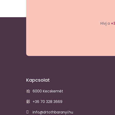
Hívj a
+3
Kapcsolat
6000 Kecskemét
+36 70 328 3669
info@drtothbaranyi.hu