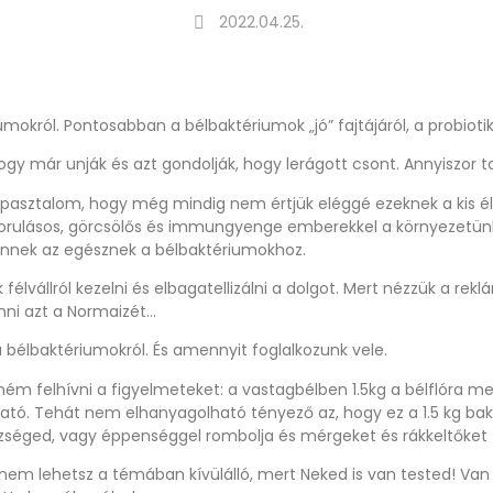
2022.04.25.
iumokról. Pontosabban a bélbaktériumok „jó” fajtájáról, a probioti
gy már unják és azt gondolják, hogy lerágott csont. Annyiszor t
pasztalom, hogy még mindig nem értjük eléggé ezeknek a kis él
orulásos, görcsölős és immungyenge emberekkel a környezetünk
ennek az egésznek a bélbaktériumokhoz.
félvállról kezelni és elbagatellizálni a dolgot. Mert nézzük a re
enni azt a Normaizét…
a bélbaktériumokról. És amennyit foglalkozunk vele.
ém felhívni a figyelmeteket: a vastagbélben 1.5kg a bélflóra me
tó. Tehát nem elhanyagolható tényező az, hogy ez a 1.5 kg bak
zséged, vagy éppenséggel rombolja és mérgeket és rákkeltőket 
 nem lehetsz a témában kívülálló, mert Neked is van tested! Va