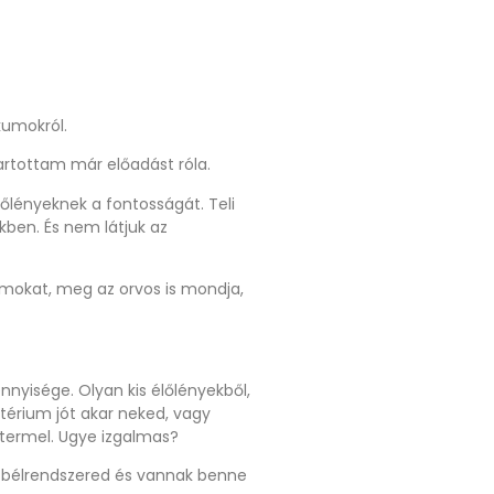
kumokról.
artottam már előadást róla.
őlényeknek a fontosságát. Teli
ben. És nem látjuk az
klámokat, meg az orvos is mondja,
nnyisége. Olyan kis élőlényekből,
térium jót akar neked, vagy
termel. Ugye izgalmas?
n bélrendszered és vannak benne