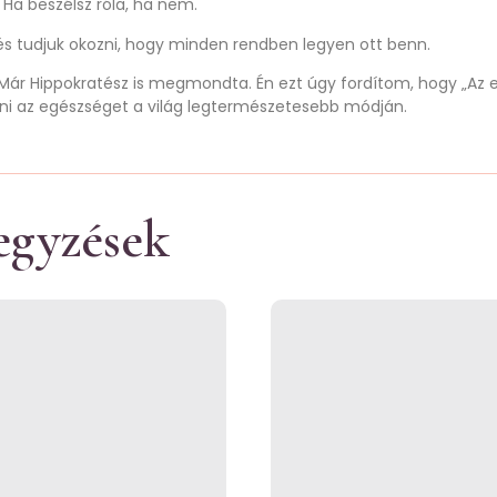
Ha beszélsz róla, ha nem.
és tudjuk okozni, hogy minden rendben legyen ott benn.
”. Már Hippokratész is megmondta. Én ezt úgy fordítom, hogy „Az 
zni az egészséget a világ legtermészetesebb módján.
egyzések