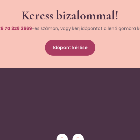
Keress bizalommal!
6 70 328 3669
-es számon, vagy kérj időpontot a lenti gombra k
Időpont kérése