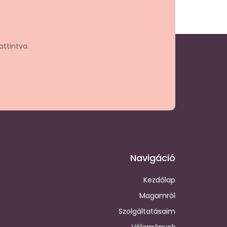
attintva.
Navigáció
Kezdőlap
Magamról
Szolgáltatásaim
Vélemények