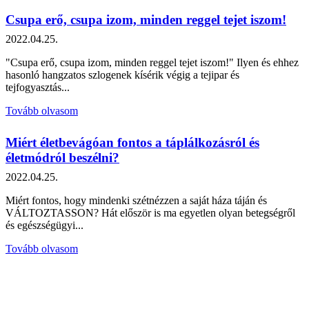
Csupa erő, csupa izom, minden reggel tejet iszom!
2022.04.25.
"Csupa erő, csupa izom, minden reggel tejet iszom!" Ilyen és ehhez
hasonló hangzatos szlogenek kísérik végig a tejipar és
tejfogyasztás...
Tovább olvasom
Miért életbevágóan fontos a táplálkozásról és
életmódról beszélni?
2022.04.25.
Miért fontos, hogy mindenki szétnézzen a saját háza táján és
VÁLTOZTASSON? Hát először is ma egyetlen olyan betegségről
és egészségügyi...
Tovább olvasom