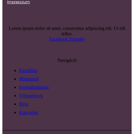
Impresszum
Lorem ipsum dolor sit amet, consectetur adipiscing elit. Ut elit
tellus.
Facebook
Youtube
Navigáció
Kezdőlap
Magamról
Szolgáltatásaim
Vélemények
Blog
Kapcsolat