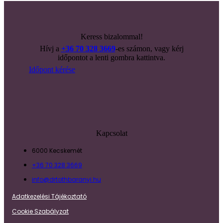
Keress bizalommal!
Hívj a
+36 70 328 3669
-es számon, vagy kérj
időpontot a lenti gombra kattintva.
Időpont kérése
Kapcsolat
6000 Kecskemét
+36 70 328 3669
info@drtothbaranyi.hu
Adatkezelési Tájékoztató
Cookie Szabályzat