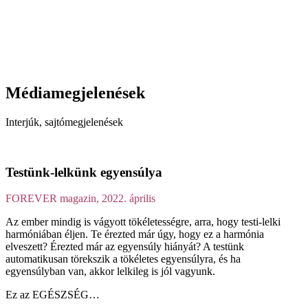
zítők
Vélemények
Blog
Kapcsolat
Időpontfoglalás
Médiamegjelenések
Interjúk, sajtómegjelenések
Testünk-lelkünk egyensúlya
FOREVER magazin, 2022. április
Az ember mindig is vágyott tökéletességre, arra, hogy testi-lelki
harmóniában éljen. Te érezted már úgy, hogy ez a harmónia
elveszett? Érezted már az egyensúly hiányát? A testünk
automatikusan törekszik a tökéletes egyensúlyra, és ha
egyensúlyban van, akkor lelkileg is jól vagyunk.
Ez az EGÉSZSÉG…