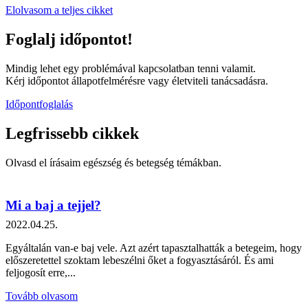
Elolvasom a teljes cikket
Foglalj időpontot!
Mindig lehet egy problémával kapcsolatban tenni valamit.
Kérj időpontot állapotfelmérésre vagy életviteli tanácsadásra.
Időpontfoglalás
Legfrissebb
cikkek
Olvasd el írásaim egészség és betegség témákban.
Mi a baj a tejjel?
2022.04.25.
Egyáltalán van-e baj vele. Azt azért tapasztalhatták a betegeim, hogy
előszeretettel szoktam lebeszélni őket a fogyasztásáról. És ami
feljogosít erre,...
Tovább olvasom